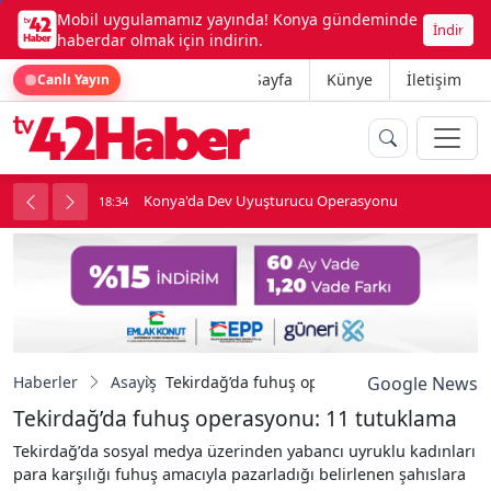
Mobil uygulamamız yayında! Konya gündeminde
İndir
haberdar olmak için indirin.
Ana Sayfa
Künye
İletişim
Canlı Yayın
Konya'da Dev Uyuşturucu Operasyonu
18:34
1
Haberler
Asayiş
Tekirdağ’da fuhuş operasyonu: 11 tutuklam
Google News
Tekirdağ’da fuhuş operasyonu: 11 tutuklama
Tekirdağ’da sosyal medya üzerinden yabancı uyruklu kadınları
para karşılığı fuhuş amacıyla pazarladığı belirlenen şahıslara