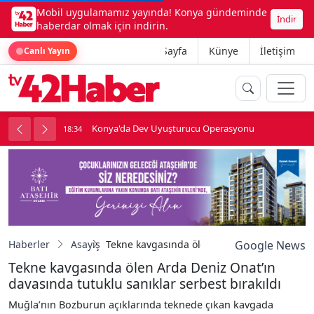
Mobil uygulamamız yayında! Konya gündeminde
İndir
haberdar olmak için indirin.
Ana Sayfa
Künye
İletişim
Canlı Yayın
Konya'da Dev Uyuşturucu Operasyonu
18:34
1
Haberler
Asayiş
Tekne kavgasında ölen Arda Deniz Onat’ın da
Google News
Tekne kavgasında ölen Arda Deniz Onat’ın
davasında tutuklu sanıklar serbest bırakıldı
Muğla’nın Bozburun açıklarında teknede çıkan kavgada