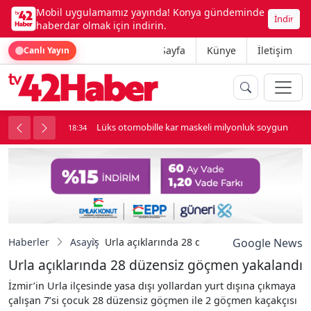
Mobil uygulamamız yayında! Konya gündeminde
İndir
haberdar olmak için indirin.
Ana Sayfa
Künye
İletişim
Canlı Yayın
palı kavga çıktı
Lüks otomobille kar maskeli milyonluk soygun
18:34
Haberler
Asayiş
Urla açıklarında 28 düzensiz göçmen yakala
Google News
Urla açıklarında 28 düzensiz göçmen yakalandı
İzmir’in Urla ilçesinde yasa dışı yollardan yurt dışına çıkmaya
çalışan 7’si çocuk 28 düzensiz göçmen ile 2 göçmen kaçakçısı