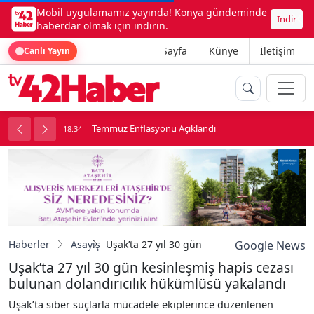
Mobil uygulamamız yayında! Konya gündeminde
İndir
haberdar olmak için indirin.
Ana Sayfa
Künye
İletişim
Canlı Yayın
onu
Temmuz Enflasyonu Açıklandı
18:34
1
Haberler
Asayiş
Uşak’ta 27 yıl 30 gün kesinleşmiş hapis cez
Google News
Uşak’ta 27 yıl 30 gün kesinleşmiş hapis cezası
bulunan dolandırıcılık hükümlüsü yakalandı
Uşak’ta siber suçlarla mücadele ekiplerince düzenlenen