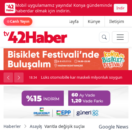
Mobil uygulamamız yayında! Konya gündeminde
İndir
haberdar olmak için indirin.
Ana Sayfa
Künye
İletişim
Canlı Yayın
palı kavga çıktı
Lüks otomobille kar maskeli milyonluk soygun
18:34
Haberler
Asayiş
Van’da değişik suçlardan 17 kişi tutuklandı
Google News