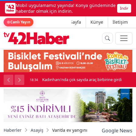
Mobil uygulamamız yayında! Konya gündeminde
İndir
haberdar olmak için indirin.
Ana Sayfa
Künye
İletişim
Canlı Yayın
nluk soygun
Kadınhanı'nda çok sayıda araç birbirine girdi
18:34
Haberler
Asayiş
Van’da ev yangını
Google News