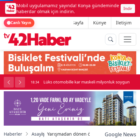
Mobil uygulamamız yayında! Konya gündeminde
İndir
haberdar olmak için indirin.
Ana Sayfa
Künye
İletişim
Canlı Yayın
palı kavga çıktı
Lüks otomobille kar maskeli milyonluk soygun
18:34
Haberler
Asayiş
Yarışmadan dönen öğrencilerin kazasında sü
Google News