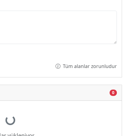
Tüm alanlar zorunludur
0
Yükleniyor...
ar yükleniyor...