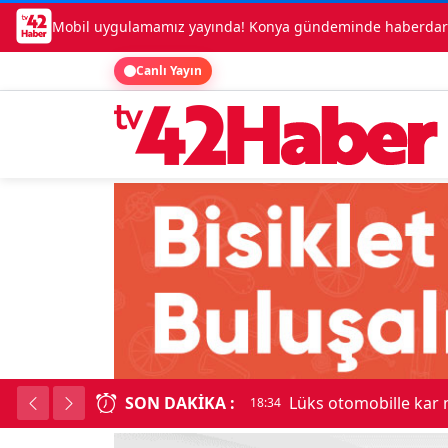
Mobil uygulamamız yayında! Konya gündeminde haberdar o
Canlı Yayın
SON DAKIKA :
Lüks otomobille kar
18:34