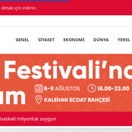
lmak için indirin.
GENEL
SIYASET
EKONOMI
DÜNYA
YEREL
 maskeli milyonluk soygun