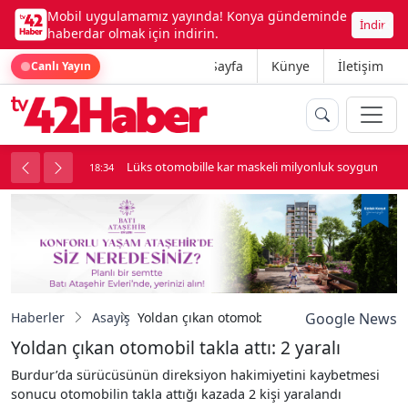
Mobil uygulamamız yayında! Konya gündeminde
İndir
haberdar olmak için indirin.
Ana Sayfa
Künye
İletişim
Canlı Yayın
palı kavga çıktı
Lüks otomobille kar maskeli milyonluk soygun
18:34
Haberler
Asayiş
Yoldan çıkan otomobil takla attı: 2 yaralı
Google News
Yoldan çıkan otomobil takla attı: 2 yaralı
Burdur’da sürücüsünün direksiyon hakimiyetini kaybetmesi
sonucu otomobilin takla attığı kazada 2 kişi yaralandı