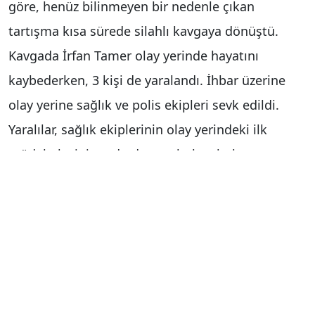
göre, henüz bilinmeyen bir nedenle çıkan
tartışma kısa sürede silahlı kavgaya dönüştü.
Kavgada İrfan Tamer olay yerinde hayatını
kaybederken, 3 kişi de yaralandı. İhbar üzerine
olay yerine sağlık ve polis ekipleri sevk edildi.
Yaralılar, sağlık ekiplerinin olay yerindeki ilk
müdahalesinin ardından ambulanslarla
hastaneye kaldırılarak tedavi altına alındı.
Polis ekipleri, olayın yaşandığı bölgede güvenlik
önlemi alırken, Cumhuriyet Savcısının
incelemesinin ardından İrfan Tamer’in cenazesi
otopsi yapılmak üzere morga kaldırıldı.