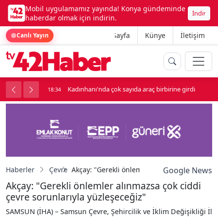
Mobil uygulamamız yayında! Konya gündeminde
İndir
haberdar olmak için indirin.
Ana Sayfa
Künye
İletişim
Canlı Yayın
nluk soygun
Kadınhanı'nda çok sayıda araç birbirine girdi
18:34
Haberler
Çevre
Akçay: "Gerekli önlemler alınmazsa çok ciddi
Google News
Akçay: "Gerekli önlemler alınmazsa çok ciddi
çevre sorunlarıyla yüzleşeceğiz"
SAMSUN (İHA) – Samsun Çevre, Şehircilik ve İklim Değişikliği İl