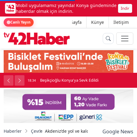
Mobil uygulamamız yayında! Konya gündeminde
İndir
haberdar olmak için indirin.
Ana Sayfa
Künye
İletişim
Canlı Yayın
ne girdi
Beşikçioğlu Konya'ya Sevk Edildi
18:34
1
Haberler
Çevre
Akdeniz’de yol ve kaldırımlar yenileniyor
Google News