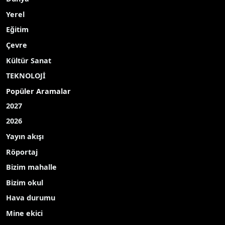
Iğdır’ın Tuzluca ilçesindeki Gökkuşağı Tepeleri’nde
düzenlenen uçurtma festivali sonrası ortaya çıkan
çöp görüntüleri tepki çekti. Doğaseverler, alanda
bırakılan atıkları toplayarak çevre temizliği yaptı.