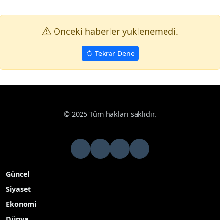
Onceki haberler yuklenemedi.
Tekrar Dene
Haberler
Çevre
Gökkuşağı Tepeleri’nde çöp tepkisi: Doğaseve
Google News
Gökkuşağı Tepeleri’nde çöp tepkisi:
Doğaseverler alanı temizledi
Iğdır’ın Tuzluca ilçesindeki Gökkuşağı Tepeleri’nde
düzenlenen uçurtma festivali sonrası ortaya çıkan çöp
görüntüleri tepki çekti
Yayınlanma Tarihi: 11.05.2026 20:58
A-
|
A+