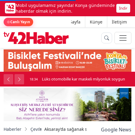
Mobil uygulamamız yayında! Konya gündeminde
İndir
haberdar olmak için indirin.
Ana Sayfa
Künye
İletişim
Canlı Yayın
palı kavga çıktı
Lüks otomobille kar maskeli milyonluk soygun
18:34
Haberler
Çevre
Aksaray’da sağanak sonrası yollar göle dönd
Google News