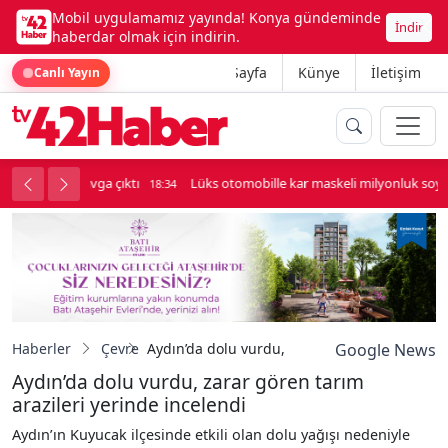
Mobil uygulamamız yayında! Konya gündeminde
İndir
haberdar olmak için indirin.
Ana Sayfa
Künye
İletişim
Canlı Yayın
palı kavga çıktı
Lüks otomobille kar maskeli milyonluk soygun
18:34
Haberler
Çevre
Aydın’da dolu vurdu, zarar gören tarım arazil
Google News
Aydın’da dolu vurdu, zarar gören tarım
arazileri yerinde incelendi
Aydın’ın Kuyucak ilçesinde etkili olan dolu yağışı nedeniyle