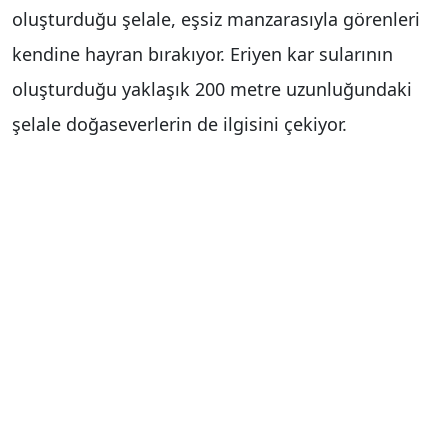
oluşturduğu şelale, eşsiz manzarasıyla görenleri
kendine hayran bırakıyor. Eriyen kar sularının
oluşturduğu yaklaşık 200 metre uzunluğundaki
şelale doğaseverlerin de ilgisini çekiyor.
İlkbahar mevsimiyle birlikte canlanan doğa,
Binboğa Dağı eteklerinde kartpostallık görüntüler
ortaya çıkarırken, fotoğraf tutkunları ve
doğaseverler bölgeyi ziyaret ediyor.
Afşin’de doğanın sunduğu bu eşsiz güzellik,
ziyaretçilerine hem görsel şölen hem de sakin bir