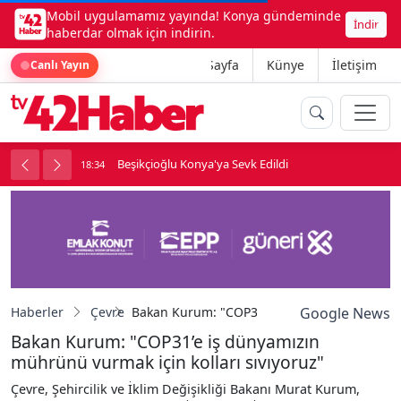
Mobil uygulamamız yayında! Konya gündeminde
İndir
haberdar olmak için indirin.
Ana Sayfa
Künye
İletişim
Canlı Yayın
ne girdi
Beşikçioğlu Konya'ya Sevk Edildi
18:34
1
Haberler
Çevre
Bakan Kurum: "COP31’e iş dünyamızın mührün
Google News
Bakan Kurum: "COP31’e iş dünyamızın
mührünü vurmak için kolları sıvıyoruz"
Çevre, Şehircilik ve İklim Değişikliği Bakanı Murat Kurum,