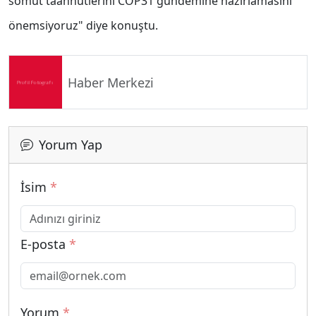
somut taahhütlerini COP31 gündemine hazırlamasını
önemsiyoruz" diye konuştu.
Haber Merkezi
Yorum Yap
İsim
*
E-posta
*
Yorum
*