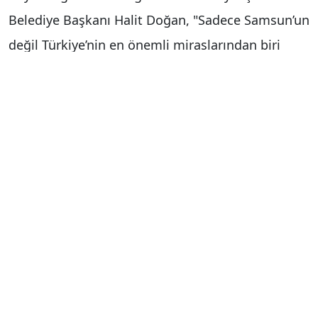
Belediye Başkanı Halit Doğan, "Sadece Samsun’un
değil Türkiye’nin en önemli miraslarından biri
olan Kuş Cenneti sonbaharda seyrine doyum
olmaz görseller sunuyor bize. Herkesi Kuş
Cenneti’ni yerinde görmeye, sonbaharın
güzelliğini Samsun’da yaşamaya davet ediyorum"
dedi.
Samsun Büyükşehir Belediyesi sorumluluğundaki
UNESCO Dünya Mirası Geçici Listesi’nde yer alan
doğal güzellikleriyle ünlü Kızılırmak Deltası Kuş
Cenneti, sonbaharın gelmesiyle birlikte adeta