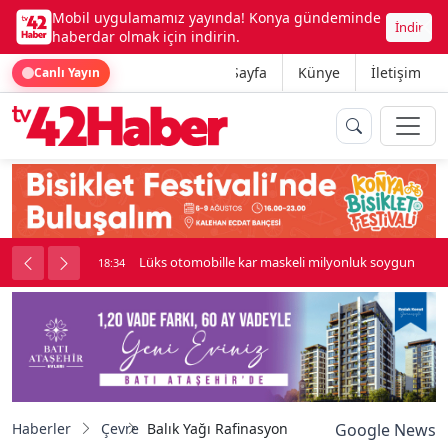
Mobil uygulamamız yayında! Konya gündeminde
İndir
haberdar olmak için indirin.
Ana Sayfa
Künye
İletişim
Canlı Yayın
palı kavga çıktı
Lüks otomobille kar maskeli milyonluk soygun
18:34
Haberler
Çevre
Balık Yağı Rafinasyonu Çalıştayı sektörü Sinop
Google News