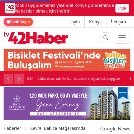
Mobil uygulamamız yayında! Konya gündeminde
İndir
haberdar olmak için indirin.
Ana Sayfa
Künye
İletişim
Canlı Yayın
nluk soygun
Kadınhanı'nda çok sayıda araç birbirine girdi
18:34
Haberler
Çevre
Ballıca Mağarası’ndaki sarkıtlar mest ediyor
Google News