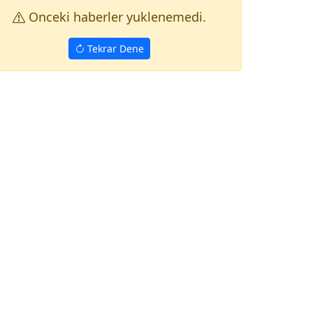
Onceki haberler yuklenemedi.
Tekrar Dene