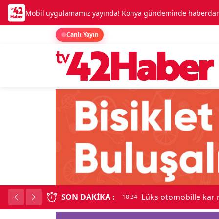
Mobil uygulamamız yayında! Konya gündeminde haberdar o
Canlı Yayın
SON DAKIKA :
Lüks otomobille kar
18:34