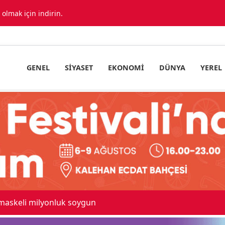
lmak için indirin.
GENEL
SIYASET
EKONOMI
DÜNYA
YEREL
 maskeli milyonluk soygun