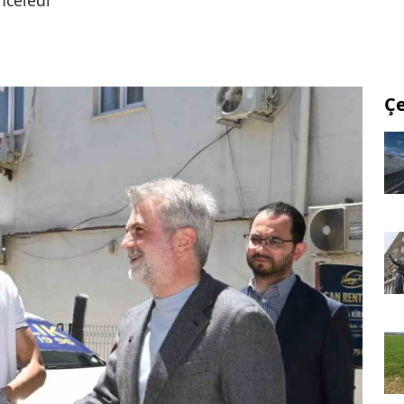
nceledi
Ç