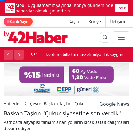
Mobil uygulamamız yayında! Konya gündeminde
İndir
haberdar olmak için indirin.
Ana Sayfa
Künye
İletişim
Canlı Yayın
palı kavga çıktı
Lüks otomobille kar maskeli milyonluk soygun
18:34
Haberler
Çevre
Başkan Taşkın "Çukur siyasetine son verdik"
Google News
Başkan Taşkın "Çukur siyasetine son verdik"
Patnos’ta altyapısı tamamlanan yolların sıcak asfalt çalışmaları
devam ediyor