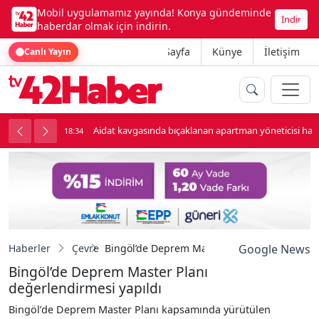
Mobil uygulamamız yayında! Konya gündeminde
İndir
haberdar olmak için indirin.
Ana Sayfa
Künye
İletişim
Canlı Yayın
Aidat kavgasında bıçaklanan apartman yöneticisi haya
18:34
Haberler
Çevre
Bingöl’de Deprem Master Planı değerlendirm
Google News
Bingöl’de Deprem Master Planı
değerlendirmesi yapıldı
Bingöl’de Deprem Master Planı kapsamında yürütülen