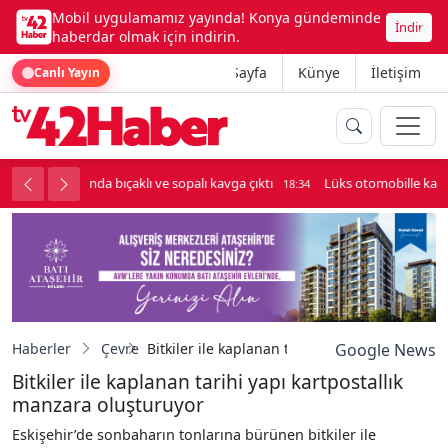
Mobil uygulamamız yayında! Konya gündeminde
İndir
haberdar olmak için indirin.
Ana Sayfa
Künye
İletişim
Canlı Yayın
palı kavga çıktı
Lüks otomobille kar maskeli milyonluk soygun
18:34
Haberler
Çevre
Bitkiler ile kaplanan tarihi yapı kartpostallı
Google News
Bitkiler ile kaplanan tarihi yapı kartpostallık
manzara oluşturuyor
Eskişehir’de sonbaharın tonlarına bürünen bitkiler ile