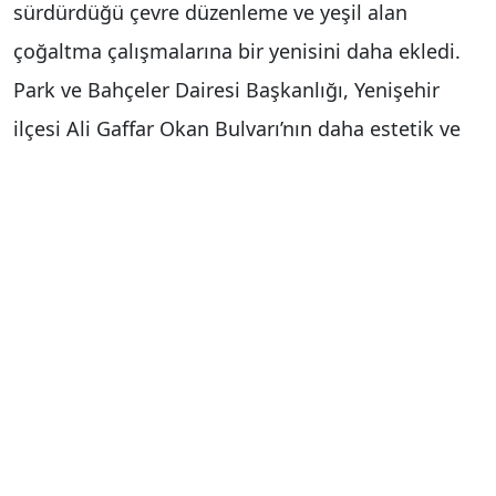
sürdürdüğü çevre düzenleme ve yeşil alan
çoğaltma çalışmalarına bir yenisini daha ekledi.
Park ve Bahçeler Dairesi Başkanlığı, Yenişehir
ilçesi Ali Gaffar Okan Bulvarı’nın daha estetik ve
yeşil bir görünüme kavuşmasını sağlamak için
yaklaşık 60 bin metrekarelik alanı elden geçiriyor.
DSİ’nin alanda gerçekleştirdiği çalışmalar dışında
uzun süre bakımsız durumda kalan alanda
yürütülecek işlemlerle kent estetiğini yükseltmeyi
hedefleyen proje, hem yeşil alanları artıracak hem
de vatandaşların sosyal yaşamlarına önemli
derecede katkı sağlayacak.