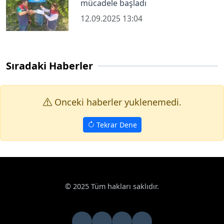
mücadele başladı
12.09.2025 13:04
Sıradaki Haberler
Onceki haberler yuklenemedi.
Tekrar Dene
Haberler
Çevre
Ergene’de arıtılmadan çaya atık su deşarjı tes
Google News
Ergene’de arıtılmadan çaya atık su deşarjı
tespit edildi