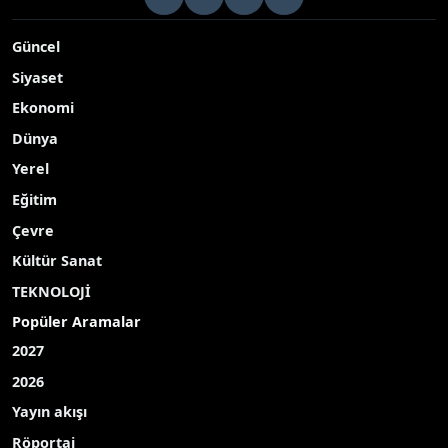
Tekirdağ’ın Ergene ilçesinde yapılan denetimlerde, evsel atık
suların arıtılmadan Çorlu Çayı’na deşarj edildiği belirlendi
Yayınlanma Tarihi: 12.09.2025 14:30
A-
|
A+
Tekirdağ’ın Ergene ilçesinde yapılan