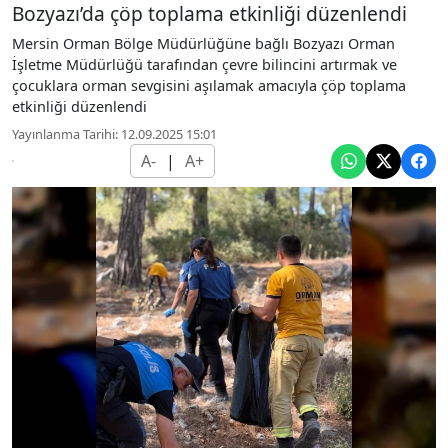
Bozyazı’da çöp toplama etkinliği düzenlendi
Mersin Orman Bölge Müdürlüğüne bağlı Bozyazı Orman
İşletme Müdürlüğü tarafından çevre bilincini artırmak ve
çocuklara orman sevgisini aşılamak amacıyla çöp toplama
etkinliği düzenlendi
Yayınlanma Tarihi: 12.09.2025 15:01
A-
|
A+