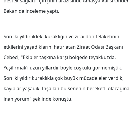
destek sağlattı. Çiftçinin arazisinde Amasya Valisi Önder
Bakan da inceleme yaptı.
Son iki yıldır ildeki kuraklığın ve zirai don felaketinin
etkilerini yaşadıklarını hatırlatan Ziraat Odası Başkanı
Cebeci, "Ekipler taşkına karşı bölgede teyakkuzda.
Yeşilırmak’ı uzun yıllardır böyle coşkulu görmemiştik.
Son iki yıldır kuraklıkla çok büyük mücadeleler verdik,
kayıplar yaşadık. İnşallah bu senenin bereketli olacağına
inanıyorum" şeklinde konuştu.