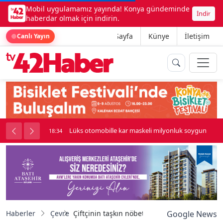
Mobil uygulamamız yayında! Konya gündeminde
İndir
haberdar olmak için indirin.
Ana Sayfa
Künye
İletişim
Canlı Yayın
palı kavga çıktı
Lüks otomobille kar maskeli milyonluk soygun
18:34
Haberler
Çevre
Çiftçinin taşkın nöbeti: Arazisindeki bitkiler 
Google News