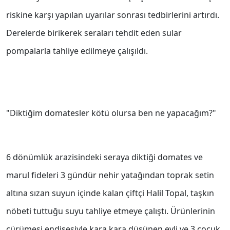
riskine karşı yapılan uyarılar sonrası tedbirlerini artırdı.
Derelerde birikerek seraları tehdit eden sular
pompalarla tahliye edilmeye çalışıldı.
"Diktiğim domatesler kötü olursa ben ne yapacağım?"
6 dönümlük arazisindeki seraya diktiği domates ve
marul fideleri 3 gündür nehir yatağından toprak setin
altına sızan suyun içinde kalan çiftçi Halil Topal, taşkın
nöbeti tuttuğu suyu tahliye etmeye çalıştı. Ürünlerinin
çürümesi endişesiyle kara kara düşünen evli ve 3 çocuk