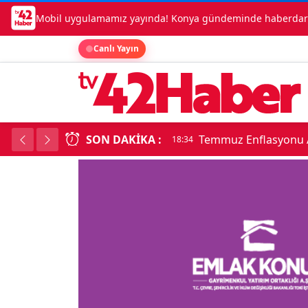
Mobil uygulamamız yayında! Konya gündeminde haberdar o
Canlı Yayın
SON DAKIKA :
Temmuz Enflasyonu A
18:34