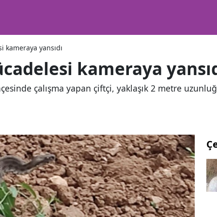
si kameraya yansıdı
mücadelesi kameraya yansı
çesinde çalışma yapan çiftçi, yaklaşık 2 metre uzunluğu
Ç