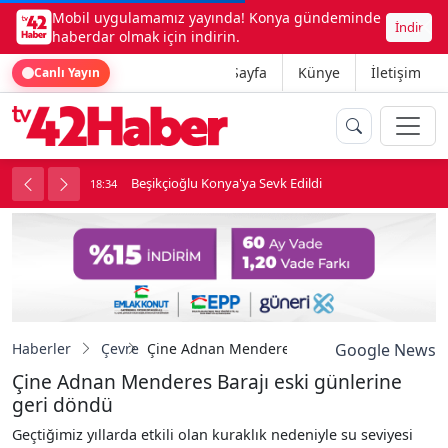
Mobil uygulamamız yayında! Konya gündeminde
İndir
haberdar olmak için indirin.
Ana Sayfa
Künye
İletişim
Canlı Yayın
ne girdi
Beşikçioğlu Konya'ya Sevk Edildi
18:34
1
Haberler
Çevre
Çine Adnan Menderes Barajı eski günlerine 
Google News
Çine Adnan Menderes Barajı eski günlerine
geri döndü
Geçtiğimiz yıllarda etkili olan kuraklık nedeniyle su seviyesi