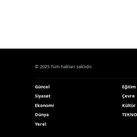
Haberler
Çevre
Bozkırda nadir görülen me
Bozkırda nadir gör
görüntülendi
Sivas’ın Kangal ilçesinde her mevsim fa
Yayınlanma Tarihi: 13.05.2026 10:37