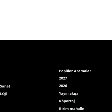
nderes ıslah öncesi dron ile görüntülendi
ülen menderes ıslah önces
rklı bir manzara sunan menderes, ıslah öncesi dron il