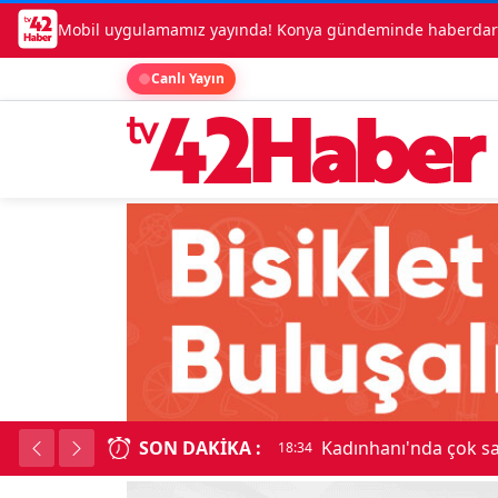
Mobil uygulamamız yayında! Konya gündeminde haberdar o
Canlı Yayın
SON DAKIKA :
Kadınhanı'nda çok say
18:34