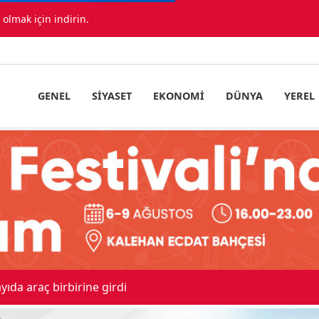
lmak için indirin.
GENEL
SIYASET
EKONOMI
DÜNYA
YEREL
ıda araç birbirine girdi