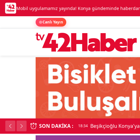
Mobil uygulamamız yayında! Konya gündeminde haberdar o
Canlı Yayın
SON DAKIKA :
Beşikçioğlu Konya'ya 
18:34