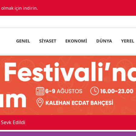
lmak için indirin.
GENEL
SIYASET
EKONOMI
DÜNYA
YEREL
Sevk Edildi