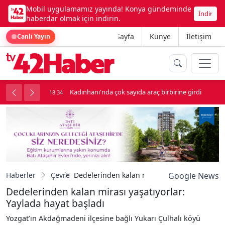
Mobil uygulamamız yayında! Konya gündeminde
İndir
haberdar olmak için indirin.
Ana Sayfa
Künye
İletişim
Canlı Yayın
nluk soygun
Kadınhanı'nda çok sayıda araç birbirine girdi
18:34
Haberler
Çevre
Dedelerinden kalan mirası yaşatıyorlar: Yayl
Google News
Dedelerinden kalan mirası yaşatıyorlar:
Yaylada hayat başladı
Yozgat’ın Akdağmadeni ilçesine bağlı Yukarı Çulhalı köyü