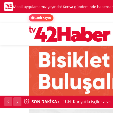
Mobil uygulamamız yayında! Konya gündeminde haberdar o
Canlı Yayın
SON DAKIKA :
Lüks otomobille kar
18:34