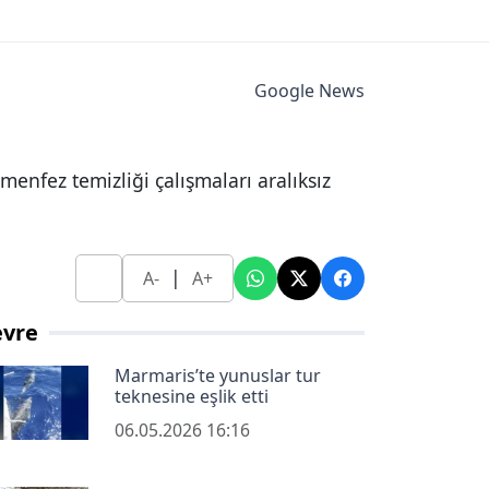
Google News
enfez temizliği çalışmaları aralıksız
|
A-
A+
evre
Marmaris’te yunuslar tur
teknesine eşlik etti
06.05.2026 16:16