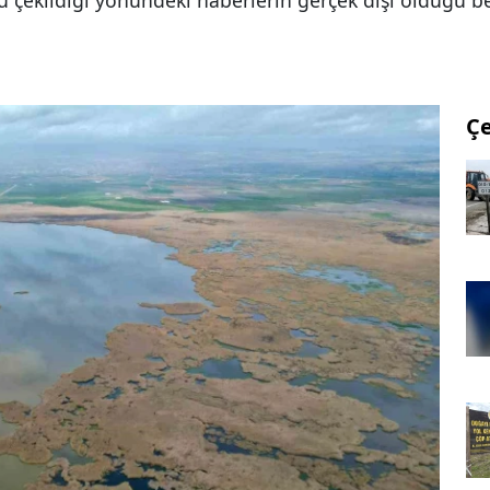
u çekildiği yönündeki haberlerin gerçek dışı olduğu bel
Ç