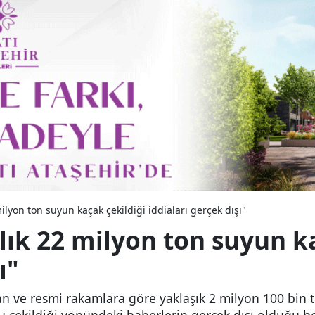
ilyon ton suyun kaçak çekildiği iddiaları gerçek dışı"
lık 22 milyon ton suyun k
ı"
lan ve resmi rakamlara göre yaklaşık 2 milyon 100 bin 