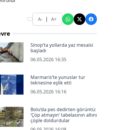
irtildi
|
A-
A+
evre
Sinop’ta yollarda yaz mesaisi
başladı
06.05.2026 16:35
Marmaris’te yunuslar tur
teknesine eşlik etti
06.05.2026 16:16
Bolu’da pes dedirten görüntü:
‘Çöp atmayın’ tabelasının altını
çöple doldurdular
06.05.2026 16:08