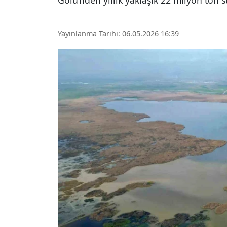
Gölü’nden yıllık yaklaşık 22 milyon ton s
Yayınlanma Tarihi: 06.05.2026 16:39