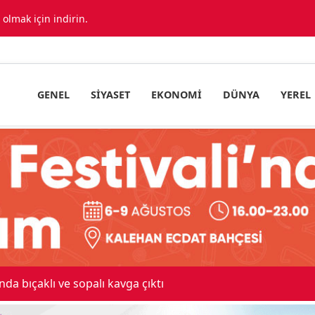
lmak için indirin.
GENEL
SIYASET
EKONOMI
DÜNYA
YEREL
 maskeli milyonluk soygun