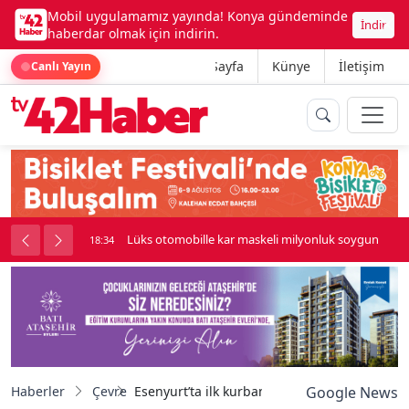
Mobil uygulamamız yayında! Konya gündeminde
İndir
haberdar olmak için indirin.
Ana Sayfa
Künye
İletişim
Canlı Yayın
palı kavga çıktı
Lüks otomobille kar maskeli milyonluk soygun
18:34
Haberler
Çevre
Esenyurt’ta ilk kurbanlıklar pazara giriş yaptı
Google News