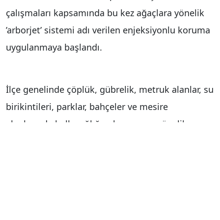
çalışmaları kapsamında bu kez ağaçlara yönelik
’arborjet’ sistemi adı verilen enjeksiyonlu koruma
uygulanmaya başlandı.
İlçe genelinde çöplük, gübrelik, metruk alanlar, su
birikintileri, parklar, bahçeler ve mesire
alanlarında halk sağlığını korumaya yönelik
ilaçlama seferberliğini aralıksız sürdüren Talas
Belediyesi, kullanılan ilaçların çevreye zarar
vermemesi ve ekolojik dengeyi korumasına da
büyük önem veriyor. Bu anlayış istikametinde
Talas Belediyesi, zararlılarla mücadelede