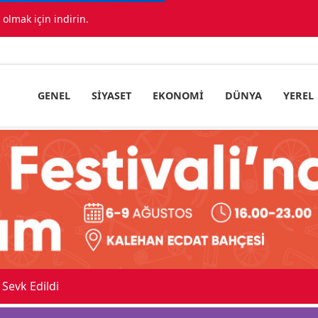
lmak için indirin.
GENEL
SIYASET
EKONOMI
DÜNYA
YEREL
Sevk Edildi