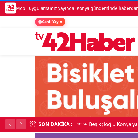
Mobil uygulamamız yayında! Konya gündeminde haberdar o
Canlı Yayın
SON DAKIKA :
Beşikçioğlu Konya'ya 
18:34