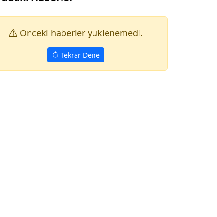
Onceki haberler yuklenemedi.
Tekrar Dene