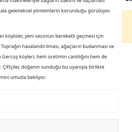
ama makineleriyle bağların bakımı ve ilaçlaması
 hala geleneksel yöntemlerin korunduğu görülüyor.
n köylüler, yeni sezonun bereketli geçmesi için
or. Toprağın havalandırılması, ağaçların budanması ve
 Gercüş köyleri, hem üretimin canlılığını hem de
. Çiftçiler, doğanın sunduğu bu uyanışla birlikte
mini umutla bekliyor.