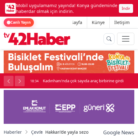
Mobil uygulamamız yayında! Konya gündeminde
İndir
haberdar olmak için indirin.
Ana Sayfa
Künye
İletişim
Canlı Yayın
nluk soygun
Kadınhanı'nda çok sayıda araç birbirine girdi
18:34
Haberler
Çevre
Hakkari’de yayla sezonu gecikmeli başladı
Google News