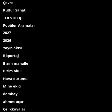
Batman’da sivil toplum kuruluşu temsilcilerinin
katılımıyla yaban hayvanları için doğaya yem
bırakıldı.
Kentte bir araya gelen sivil toplum kuruluşu
üyeleri ve temsilciler, Batı Raman bölgesinde
yoğun kar yağışıyla birlikte yiyecek bulmakta