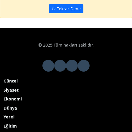
Tekrar Dene
Haberler
Çevre
Batman’da yaban hayvanları için doğaya yem 
Google News
Batman’da yaban hayvanları için doğaya yem
bırakıldı
Batman’da sivil toplum kuruluşu temsilcilerinin katılımıyla
yaban hayvanları için doğaya yem bırakıldı
Yayınlanma Tarihi: 05.01.2026 10:27
A-
|
A+