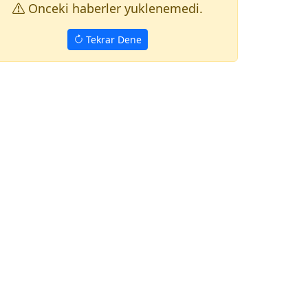
Onceki haberler yuklenemedi.
Tekrar Dene