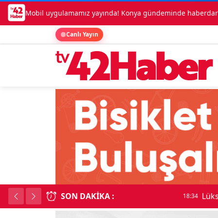
Mobil uygulamamız yayında! Konya gündeminde haberdar o
Canlı Yayın
SON DAKIKA :
Lüks otomobille kar
18:34