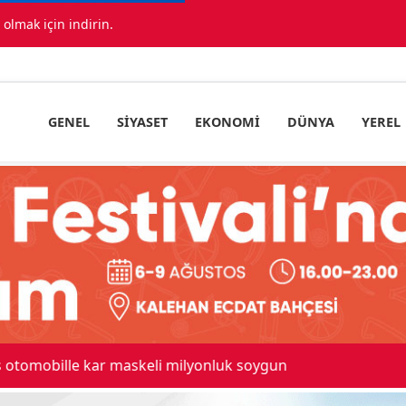
lmak için indirin.
GENEL
SIYASET
EKONOMI
DÜNYA
YEREL
 maskeli milyonluk soygun