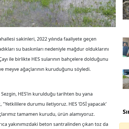
allesi sakinleri, 2022 yılında faaliyete geçen
adıkları su baskınları nedeniyle mağdur olduklarını
 Çayı ile birlikte HES sularının bahçelere dolduğunu
 ve meyve ağaçlarının kuruduğunu söyledi.
Sezgin, HES’in kurulduğu tarihten bu yana
ek, "Yetkililere durumu iletiyoruz. HES ‘DSİ yapacak’
Sı
ğaçlarımız tamamen kurudu, ürün alamıyoruz.
yrıca yakınımızdaki beton santralinden çıkan toz da