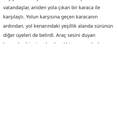
vatandaşlar, aniden yola çıkan bir karaca ile
karşılaştı. Yolun karşısına geçen karacanın
ardından, yol kenarındaki yeşillik alanda sürünün
diğer üyeleri de belirdi. Araç sesini duyan
karacalar, bir süre duraksadıktan sonra hızlı
hareketlerle tarlalara doğru koşmaya başladı.
Karaca sürüsü, kısa süre sonra ormanlık alana
girerek gözden kayboldu.
Haber Merkezi
Yorum Yap