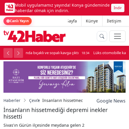
Mobil uygulamamız yayında! Konya gündeminde
İndir
haberdar olmak için indirin.
Ana Sayfa
Künye
İletişim
Canlı Yayın
palı kavga çıktı
Lüks otomobille kar maskeli milyonluk soygun
18:34
Haberler
Çevre
İnsanların hissetmediği depremi inekler hiss
Google News
İnsanların hissetmediği depremi inekler
hissetti
Sivas’ın Gürün ilçesinde meydana gelen 2