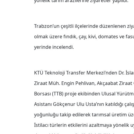
yönelik tarım arazilerine ziyaretler yapıldı.
Trabzon’un çeşitli ilçelerinde düzenlenen ziy
olmak üzere fındık, çay, kivi, domates ve fasu
yerinde incelendi.
KTÜ Teknoloji Transfer Merkezi’nden Dr. İsl
Ziraat Müh. Engin Pehlivan, Akçaabat Ziraat 
Borsası (TTB) proje ekibinden Ulusal Yürüt
Asistanı Gökçenur Ulu Usta’nın katıldığı çalı
yoğunluğu takip edilerek tarımsal üretim üzer
İstilacı türlerin etkilerini azaltmaya yönelik 