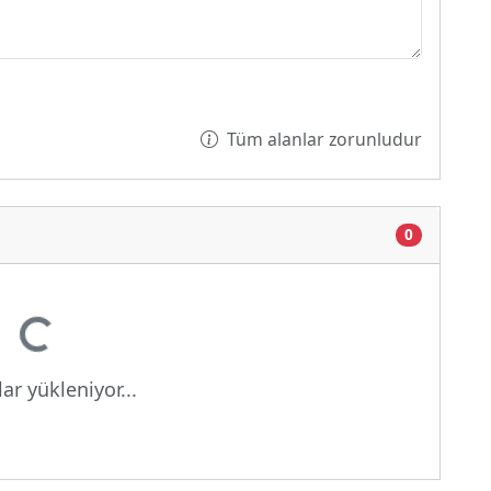
Tüm alanlar zorunludur
0
or...
ar yükleniyor...