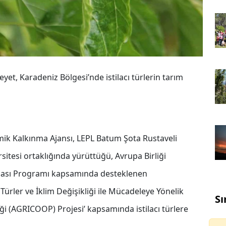
et, Karadeniz Bölgesi’nde istilacı türlerin tarım
mik Kalkınma Ajansı, LEPL Batum Şota Rustaveli
itesi ortaklığında yürüttüğü, Avrupa Birliği
vzası Programı kapsamında desteklenen
ı Türler ve İklim Değişikliği ile Mücadeleye Yönelik
Sı
iği (AGRICOOP) Projesi’ kapsamında istilacı türlere