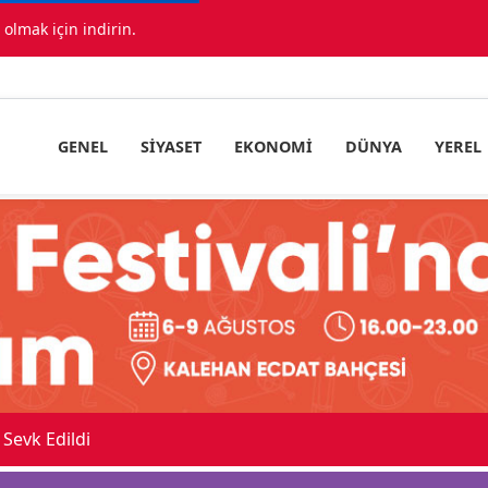
lmak için indirin.
GENEL
SIYASET
EKONOMI
DÜNYA
YEREL
Sevk Edildi