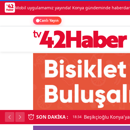
Mobil uygulamamız yayında! Konya gündeminde haberdar o
Canlı Yayın
SON DAKIKA :
Beşikçioğlu Konya'ya 
18:34