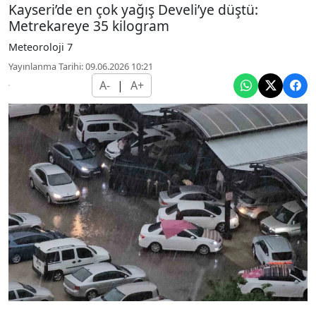
Kayseri’de en çok yağış Develi’ye düştü:
Metrekareye 35 kilogram
Meteoroloji 7
Yayınlanma Tarihi: 09.06.2026 10:21
A-
|
A+