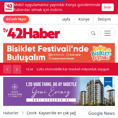
Mobil uygulamamız yayında! Konya gündeminde
İndir
haberdar olmak için indirin.
Ana Sayfa
Künye
İletişim
Canlı Yayın
r maskeli milyonluk soygun
Kadınhanı'nda çok sayıda araç birbiri
18:34
Haberler
Çevre
Kayseri’de en çok yağış Develi’ye düştü: Met
Google News