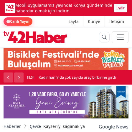
Mobil uygulamamız yayında! Konya gündeminde
İndir
haberdar olmak için indirin.
Ana Sayfa
Künye
İletişim
Canlı Yayın
irine girdi
Beşikçioğlu Konya'ya Sevk Edildi
18:34
Haberler
Çevre
Kayseri’yi sağanak yağış vurdu
Google News