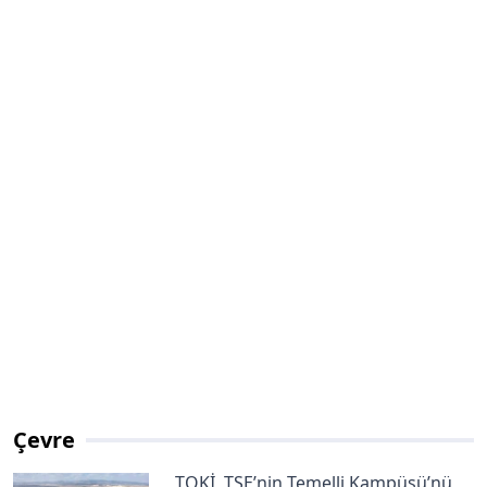
Çevre
TOKİ, TSE’nin Temelli Kampüsü’nü