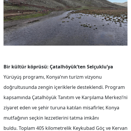
Bir kültür köprüsü: Çatalhöyük’ten Selçuklu’ya
Yürüyüş programı, Konya’nın turizm vizyonu
doğrultusunda zengin içeriklerle desteklendi. Program
kapsamında Çatalhöyük Tanıtım ve Karşılama Merkezi’ni
ziyaret eden ve şehir turuna katılan misafirler, Konya
mutfağının seçkin lezzetlerini tatma imkânı
buldu. Toplam 405 kilometrelik Keykubad Göç ve Kervan