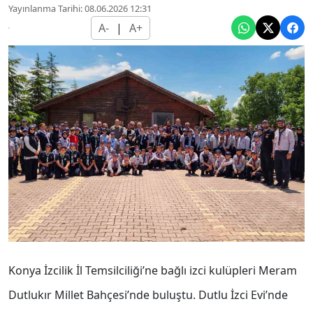
Yayınlanma Tarihi: 08.06.2026 12:31
A-
|
A+
Konya İzcilik İl Temsilciliği’ne bağlı izci kulüpleri Meram
Dutlukır Millet Bahçesi’nde buluştu. Dutlu İzci Evi’nde