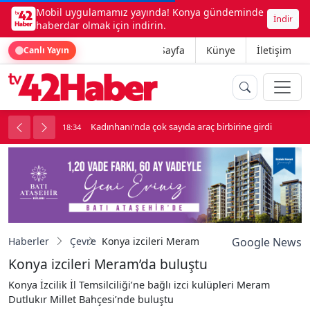
Mobil uygulamamız yayında! Konya gündeminde
İndir
haberdar olmak için indirin.
Ana Sayfa
Künye
İletişim
Canlı Yayın
ç birbirine girdi
Beşikçioğlu Konya'ya Sevk Edildi
18:34
Haberler
Çevre
Konya izcileri Meram’da buluştu
Google News
Konya izcileri Meram’da buluştu
Konya İzcilik İl Temsilciliği’ne bağlı izci kulüpleri Meram
Dutlukır Millet Bahçesi’nde buluştu