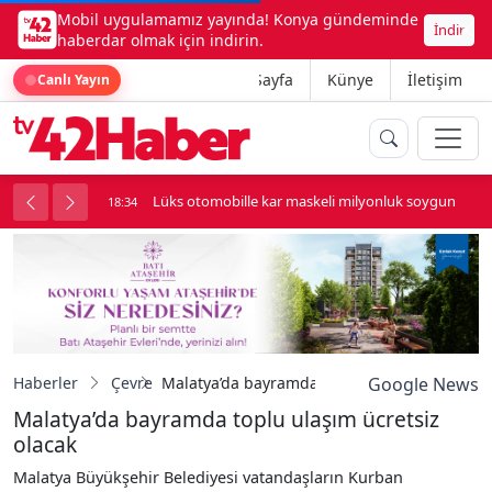
Mobil uygulamamız yayında! Konya gündeminde
İndir
haberdar olmak için indirin.
Ana Sayfa
Künye
İletişim
Canlı Yayın
palı kavga çıktı
Lüks otomobille kar maskeli milyonluk soygun
18:34
Haberler
Çevre
Malatya’da bayramda toplu ulaşım ücretsiz o
Google News
Malatya’da bayramda toplu ulaşım ücretsiz
olacak
Malatya Büyükşehir Belediyesi vatandaşların Kurban