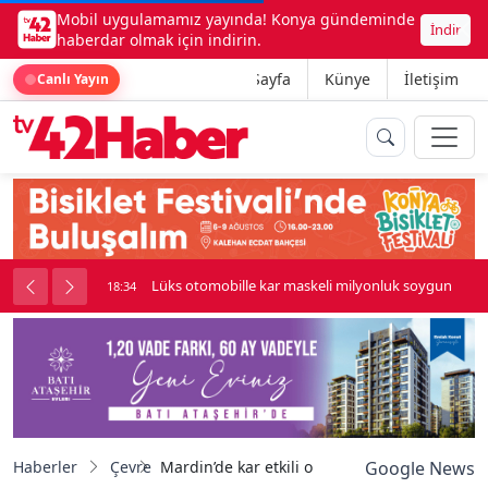
Mobil uygulamamız yayında! Konya gündeminde
İndir
haberdar olmak için indirin.
Ana Sayfa
Künye
İletişim
Canlı Yayın
palı kavga çıktı
Lüks otomobille kar maskeli milyonluk soygun
18:34
Haberler
Çevre
Mardin’de kar etkili oluyor
Google News