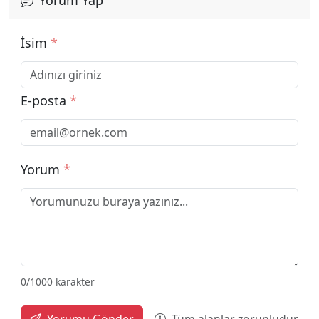
Yorum Yap
İsim
*
E-posta
*
Yorum
*
0
/1000 karakter
Tüm alanlar zorunludur