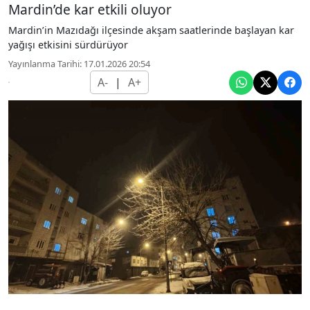
Mardin’de kar etkili oluyor
Mardin’in Mazıdağı ilçesinde akşam saatlerinde başlayan kar
yağışı etkisini sürdürüyor
Yayınlanma Tarihi: 17.01.2026 20:54
A-
|
A+