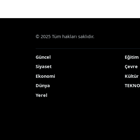
Haberler
Çevre
Bereketli yağmurlar Konya’
Bereketli yağmurla
Konya’da 2026’da yağış miktarı geçen yı
günlük yaşamı zorlaştırdığı ifade ediliyo
Yayınlanma Tarihi: 05.05.2026 19:10