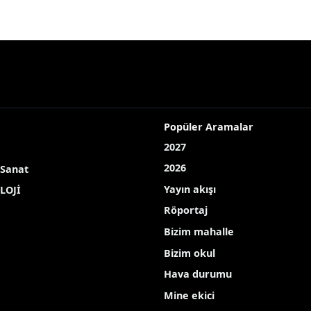
yı sevindirdi
r Konya’yı sevindirdi
la göre iki katından fazla arttı. Vatandaşlar genel ol
r.
Ç