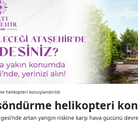
e helikopteri konuşlandırıldı
söndürme helikopteri konu
si’nde artan yangın riskine karşı hava gücünü devre