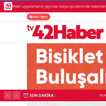
Mobil uygulamamız yayında! Konya gündeminde haberdar o
Canlı Yayın
SON DAKIKA :
Lüks otomobille kar
18:34