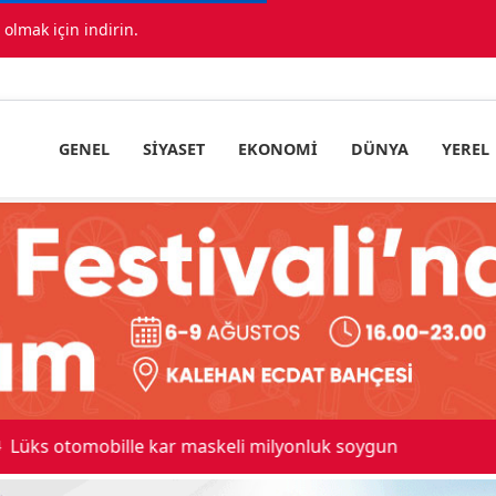
lmak için indirin.
GENEL
SIYASET
EKONOMI
DÜNYA
YEREL
 maskeli milyonluk soygun