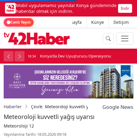
Mobil uygulamamız yayında! Konya gündeminde
İndir
haberdar olmak için indirin.
Ana Sayfa
Künye
İletişim
Canlı Yayın
Konya'da Dev Uyuşturucu Operasyonu
18:34
1
Haberler
Çevre
Meteoroloji kuvvetli yağış uyarısı
Google News
Meteoroloji kuvvetli yağış uyarısı
Meteoroloji 12
Yayınlanma Tarihi: 18.05.2026 09:18