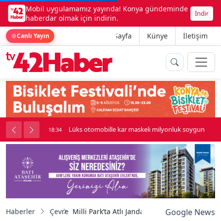
Mobil uygulamamız yayında! Konya gündeminde
İndir
haberdar olmak için indirin.
Ana Sayfa
Künye
İletişim
Canlı Yayın
palı kavga çıktı
Lüks otomobille kar maskeli milyonluk soygun
18:34
Haberler
Çevre
Milli Park’ta Atlı Jandarma Timi göreve başla
Google News