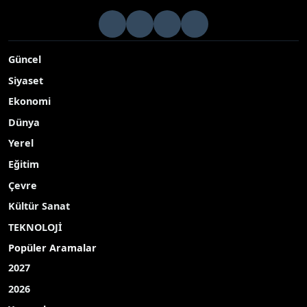
Samsun’un Terme Belediyesi, çevre ve halk sağlığını korumak
amacıyla ilçedeki eski metal çöp konteynerlerini yeni nesil
plastik konteynerlerle değiştirmeye başladı
Yayınlanma Tarihi: 11.09.2025 15:46
A-
|
A+