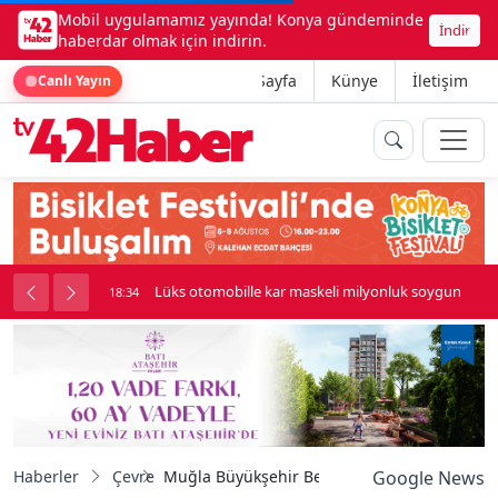
Mobil uygulamamız yayında! Konya gündeminde
İndir
haberdar olmak için indirin.
Ana Sayfa
Künye
İletişim
Canlı Yayın
palı kavga çıktı
Lüks otomobille kar maskeli milyonluk soygun
18:34
Haberler
Çevre
Muğla Büyükşehir Belediyesi, Atıksu Arıtma ka
Google News