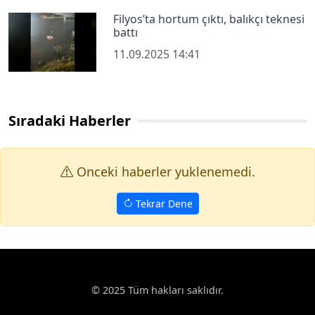
Filyos’ta hortum çıktı, balıkçı teknesi
battı
11.09.2025 14:41
Sıradaki Haberler
Onceki haberler yuklenemedi.
Tekrar Dene
Haberler
Çevre
Terme’de çöp konteynerleri yenileniyor
Google News
Terme’de çöp konteynerleri yenileniyor