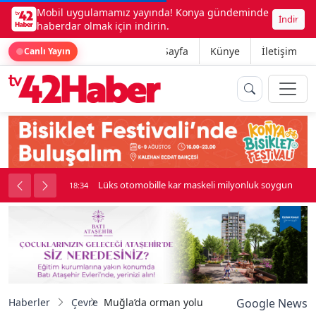
Mobil uygulamamız yayında! Konya gündeminde
İndir
haberdar olmak için indirin.
Ana Sayfa
Künye
İletişim
Canlı Yayın
palı kavga çıktı
Lüks otomobille kar maskeli milyonluk soygun
18:34
Haberler
Çevre
Muğla’da orman yolu çalışmaları yerinde inc
Google News