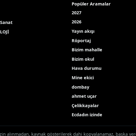
 etkili oldu
Ç