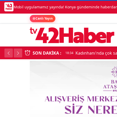
Mobil uygulamamız yayında! Konya gündeminde haberdar o
Canlı Yayın
SON DAKIKA :
Kadınhanı'nda çok say
18:34