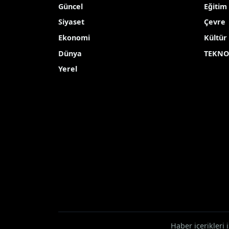
Elazığ’ın Karakoçan ilçesinde dolu yağışı
Yayınlanma Tarihi: 26.04.2026 18:17