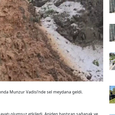
asında Munzur Vadisi’nde sel meydana geldi.
 hayatı olumsuz etkiledi. Aniden bastıran sağanak ve