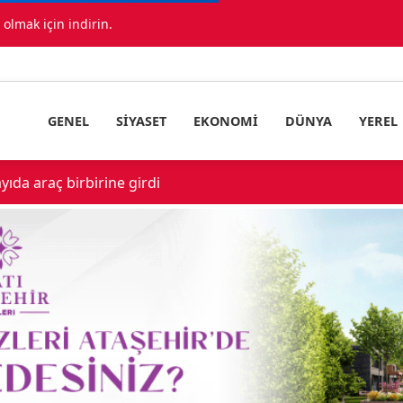
lmak için indirin.
GENEL
SIYASET
EKONOMI
DÜNYA
YEREL
ıda araç birbirine girdi