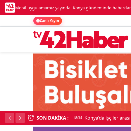
Mobil uygulamamız yayında! Konya gündeminde haberdar o
Canlı Yayın
SON DAKIKA :
Lüks otomobille kar
18:34