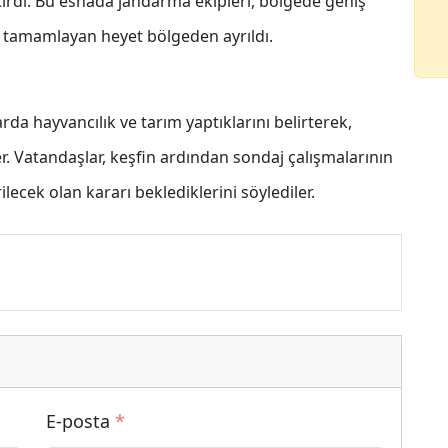
tirdi. Bu esnada jandarma ekipleri, bölgede geniş
ni tamamlayan heyet bölgeden ayrıldı.
rda hayvancılık ve tarım yaptıklarını belirterek,
er. Vatandaşlar, keşfin ardından sondaj çalışmalarının
rilecek olan kararı beklediklerini söylediler.
E-posta
*