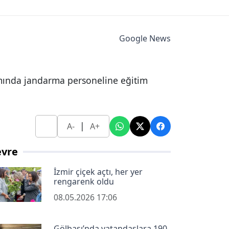
Google News
mında jandarma personeline eğitim
|
A-
A+
evre
İzmir çiçek açtı, her yer
rengarenk oldu
08.05.2026 17:06
Gölbaşı’nda vatandaşlara 190