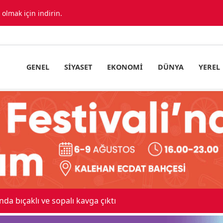
lmak için indirin.
GENEL
SIYASET
EKONOMI
DÜNYA
YEREL
 maskeli milyonluk soygun