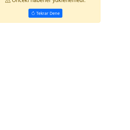
Onceki haberler yuklenemedi.
Tekrar Dene