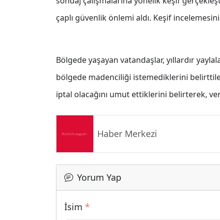
sondaj çalışmalarına yönelik keşif gerçekleş
çaplı güvenlik önlemi aldı. Keşif incelemesi
Bölgede yaşayan vatandaşlar, yıllardır yaylala
bölgede madenciliği istemediklerini belirttil
iptal olacağını umut ettiklerini belirterek, ve
Haber Merkezi
Yorum Yap
İsim
*