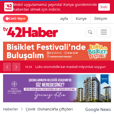
Mobil uygulamamız yayında! Konya gündeminde
İndir
haberdar olmak için indirin.
Ana Sayfa
Künye
İletişim
Canlı Yayın
palı kavga çıktı
Lüks otomobille kar maskeli milyonluk soygun
18:34
Haberler
Çevre
Osmancık’ta çiftçilerin ekim mesaisi başladı
Google News