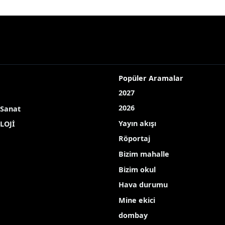
imdi de kadim misafirlerini ağırlıyor
öndü, şimdi de kadim misaf
rışlı Gölü, yaz aylarında tamamen kururken şimdilerde 
Ç