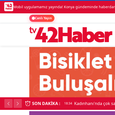
Mobil uygulamamız yayında! Konya gündeminde haberdar o
Canlı Yayın
SON DAKIKA :
Kadınhanı'nda çok say
18:34