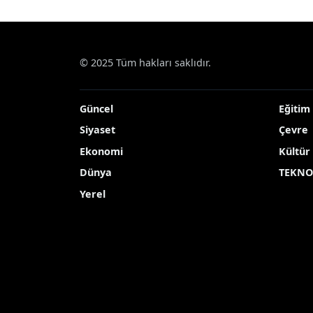
Haberler
Çevre
Yağışlarla hayata döndü, ş
Yağışlarla hayata d
Burdur’un Yeşilova ilçesinde bulunan Ya
Yayınlanma Tarihi: 12.05.2026 10:35