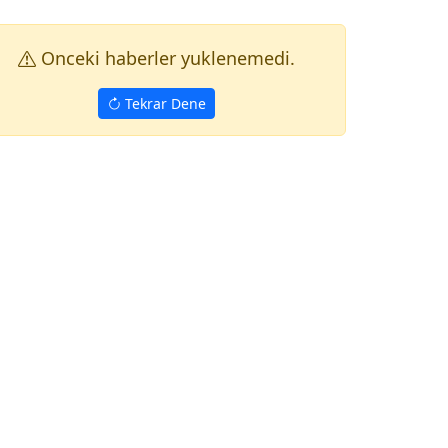
Onceki haberler yuklenemedi.
Tekrar Dene