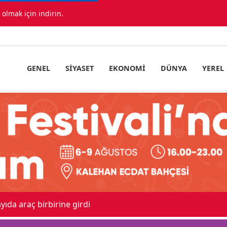
lmak için indirin.
GENEL
SIYASET
EKONOMI
DÜNYA
YEREL
ıda araç birbirine girdi